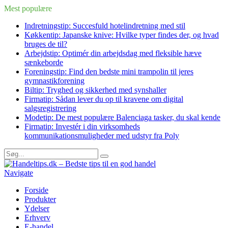
Mest populære
Indretningstip: Succesfuld hotelindretning med stil
Køkkentip: Japanske knive: Hvilke typer findes der, og hvad
bruges de til?
Arbejdstip: Optimér din arbejdsdag med fleksible hæve
sænkeborde
Foreningstip: Find den bedste mini trampolin til jeres
gymnastikforening
Biltip: Tryghed og sikkerhed med synshaller
Firmatip: Sådan lever du op til kravene om digital
salgsregistrering
Modetip: De mest populære Balenciaga tasker, du skal kende
Firmatip: Investér i din virksomheds
kommunikationsmuligheder med udstyr fra Poly
Navigate
Forside
Produkter
Ydelser
Erhverv
E-handel