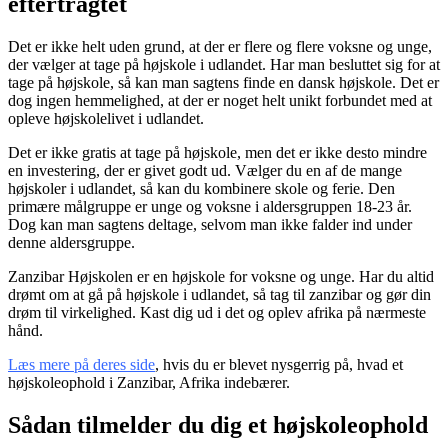
eftertragtet
Det er ikke helt uden grund, at der er flere og flere voksne og unge,
der vælger at tage på højskole i udlandet. Har man besluttet sig for at
tage på højskole, så kan man sagtens finde en dansk højskole. Det er
dog ingen hemmelighed, at der er noget helt unikt forbundet med at
opleve højskolelivet i udlandet.
Det er ikke gratis at tage på højskole, men det er ikke desto mindre
en investering, der er givet godt ud. Vælger du en af de mange
højskoler i udlandet, så kan du kombinere skole og ferie. Den
primære målgruppe er unge og voksne i aldersgruppen 18-23 år.
Dog kan man sagtens deltage, selvom man ikke falder ind under
denne aldersgruppe.
Zanzibar Højskolen er en højskole for voksne og unge. Har du altid
drømt om at gå på højskole i udlandet, så tag til zanzibar og gør din
drøm til virkelighed. Kast dig ud i det og oplev afrika på nærmeste
hånd.
Læs mere på deres side
, hvis du er blevet nysgerrig på, hvad et
højskoleophold i Zanzibar, Afrika indebærer.
Sådan tilmelder du dig et højskoleophold