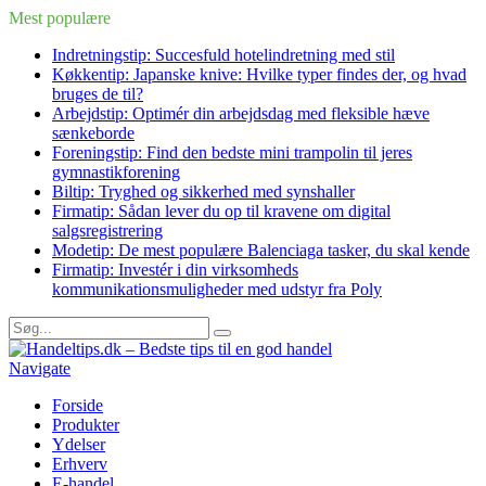
Mest populære
Indretningstip: Succesfuld hotelindretning med stil
Køkkentip: Japanske knive: Hvilke typer findes der, og hvad
bruges de til?
Arbejdstip: Optimér din arbejdsdag med fleksible hæve
sænkeborde
Foreningstip: Find den bedste mini trampolin til jeres
gymnastikforening
Biltip: Tryghed og sikkerhed med synshaller
Firmatip: Sådan lever du op til kravene om digital
salgsregistrering
Modetip: De mest populære Balenciaga tasker, du skal kende
Firmatip: Investér i din virksomheds
kommunikationsmuligheder med udstyr fra Poly
Navigate
Forside
Produkter
Ydelser
Erhverv
E-handel