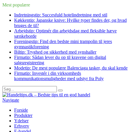
Mest populære
Indretningstip: Succesfuld hotelindretning med stil
Køkkentip: Japanske knive: Hvilke typer findes der, og hvad
bruges de til?
Arbejdstip: Optimér din arbejdsdag med fleksible hæve
sænkeborde
Foreningstip: Find den bedste mini trampolin til jeres
gymnastikforening
Biltip: Tryghed og sikkerhed med synshaller
Firmatip: Sådan lever du op til kravene om digital
salgsregistrering
Modetip: De mest populære Balenciaga tasker, du skal kende
Firmatip: Investér i din virksomheds
kommunikationsmuligheder med udstyr fra Poly
Navigate
Forside
Produkter
Ydelser
Erhverv
E-handel