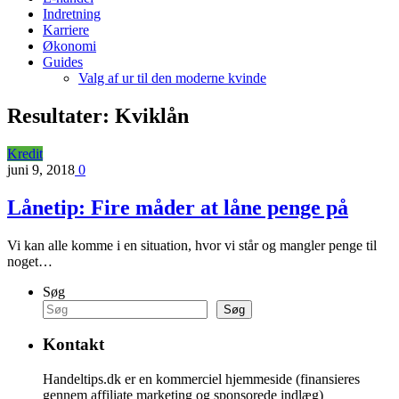
Indretning
Karriere
Økonomi
Guides
Valg af ur til den moderne kvinde
Resultater:
Kviklån
Kredit
juni 9, 2018
0
Lånetip: Fire måder at låne penge på
Vi kan alle komme i en situation, hvor vi står og mangler penge til
noget…
Søg
Søg
Kontakt
Handeltips.dk er en kommerciel hjemmeside (finansieres
gennem affiliate marketing og sponsorede indlæg)