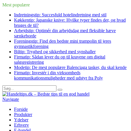
Mest populære
Indretningstip: Succesfuld hotelindretning med stil
Køkkentip: Japanske knive: Hvilke typer findes der, og hvad
bruges de til?
Arbejdstip: Optimér din arbejdsdag med fleksible hæve
sænkeborde
Foreningstip: Find den bedste mini trampolin til jeres
gymnastikforening
Biltip: Tryghed og sikkerhed med synshaller
Firmatip: Sådan lever du op til kravene om digital
salgsregistrering
Modetip: De mest populære Balenciaga tasker, du skal kende
Firmatip: Investér i din virksomheds
kommunikationsmuligheder med udstyr fra Poly
Navigate
Forside
Produkter
Ydelser
Erhverv
E-handel