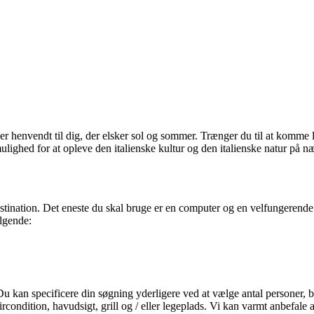
t er henvendt til dig, der elsker sol og sommer. Trænger du til at komme
mulighed for at opleve den italienske kultur og den italienske natur på 
destination. Det eneste du skal bruge er en computer og en velfungerend
ølgende:
 Du kan specificere din søgning yderligere ved at vælge antal personer, b
ondition, havudsigt, grill og / eller legeplads. Vi kan varmt anbefale at