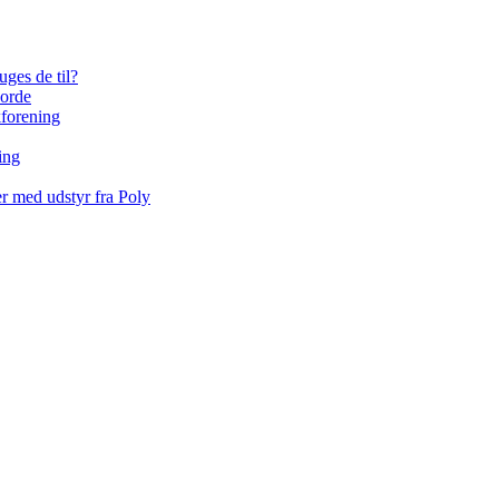
uges de til?
borde
kforening
ing
r med udstyr fra Poly