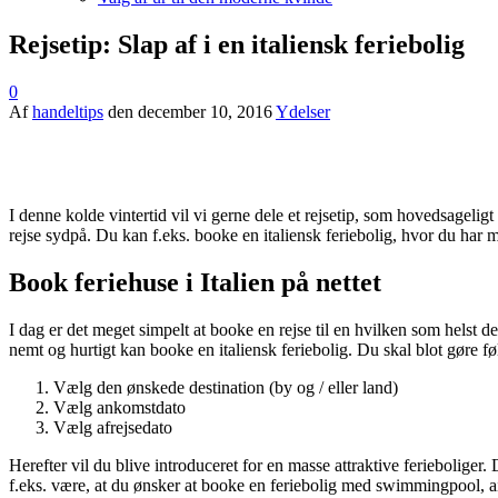
Rejsetip: Slap af i en italiensk feriebolig
0
Af
handeltips
den
december 10, 2016
Ydelser
I denne kolde vintertid vil vi gerne dele et rejsetip, som hovedsagelig
rejse sydpå. Du kan f.eks. booke en italiensk feriebolig, hvor du har 
Book feriehuse i Italien på nettet
I dag er det meget simpelt at booke en rejse til en hvilken som helst 
nemt og hurtigt kan booke en italiensk feriebolig. Du skal blot gøre f
Vælg den ønskede destination (by og / eller land)
Vælg ankomstdato
Vælg afrejsedato
Herefter vil du blive introduceret for en masse attraktive ferieboliger.
f.eks. være, at du ønsker at booke en feriebolig med swimmingpool, airc