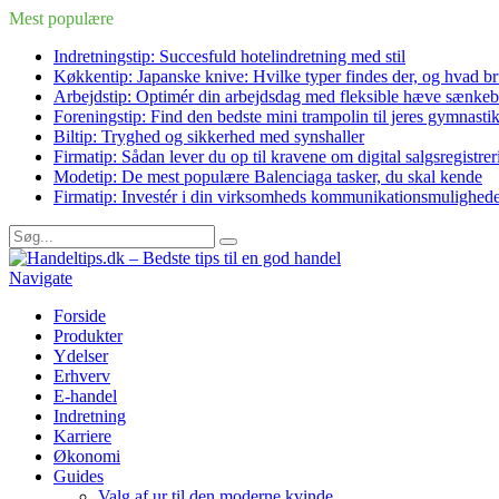
Mest populære
Indretningstip: Succesfuld hotelindretning med stil
Køkkentip: Japanske knive: Hvilke typer findes der, og hvad br
Arbejdstip: Optimér din arbejdsdag med fleksible hæve sænke
Foreningstip: Find den bedste mini trampolin til jeres gymnasti
Biltip: Tryghed og sikkerhed med synshaller
Firmatip: Sådan lever du op til kravene om digital salgsregistrer
Modetip: De mest populære Balenciaga tasker, du skal kende
Firmatip: Investér i din virksomheds kommunikationsmulighede
Navigate
Forside
Produkter
Ydelser
Erhverv
E-handel
Indretning
Karriere
Økonomi
Guides
Valg af ur til den moderne kvinde