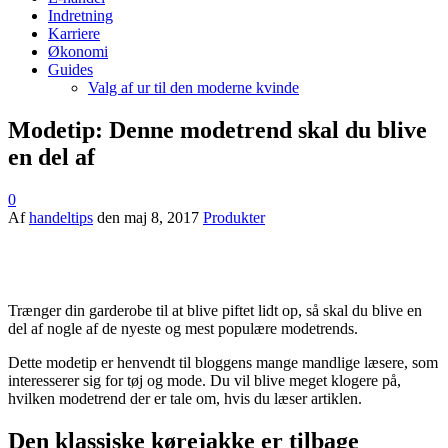
Indretning
Karriere
Økonomi
Guides
Valg af ur til den moderne kvinde
Modetip: Denne modetrend skal du blive
en del af
0
Af
handeltips
den
maj 8, 2017
Produkter
Trænger din garderobe til at blive piftet lidt op, så skal du blive en
del af nogle af de nyeste og mest populære modetrends.
Dette modetip er henvendt til bloggens mange mandlige læsere, som
interesserer sig for tøj og mode. Du vil blive meget klogere på,
hvilken modetrend der er tale om, hvis du læser artiklen.
Den klassiske kørejakke er tilbage