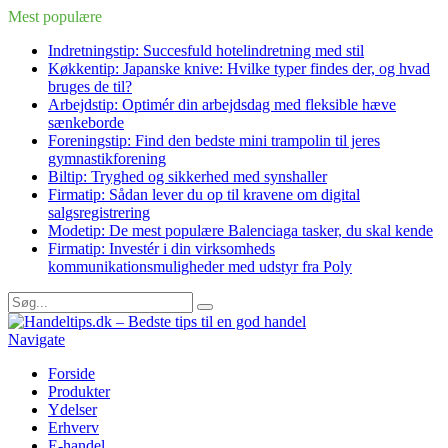
Mest populære
Indretningstip: Succesfuld hotelindretning med stil
Køkkentip: Japanske knive: Hvilke typer findes der, og hvad
bruges de til?
Arbejdstip: Optimér din arbejdsdag med fleksible hæve
sænkeborde
Foreningstip: Find den bedste mini trampolin til jeres
gymnastikforening
Biltip: Tryghed og sikkerhed med synshaller
Firmatip: Sådan lever du op til kravene om digital
salgsregistrering
Modetip: De mest populære Balenciaga tasker, du skal kende
Firmatip: Investér i din virksomheds
kommunikationsmuligheder med udstyr fra Poly
Navigate
Forside
Produkter
Ydelser
Erhverv
E-handel