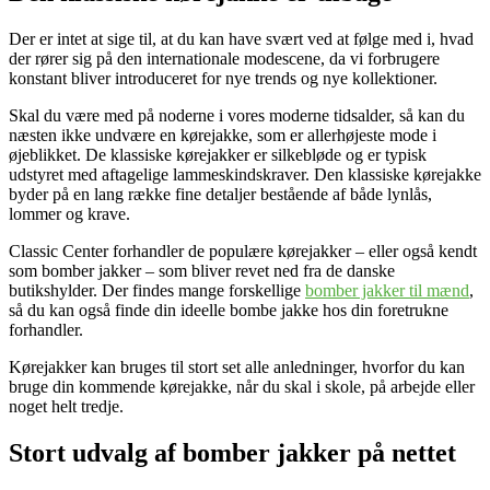
Der er intet at sige til, at du kan have svært ved at følge med i, hvad
der rører sig på den internationale modescene, da vi forbrugere
konstant bliver introduceret for nye trends og nye kollektioner.
Skal du være med på noderne i vores moderne tidsalder, så kan du
næsten ikke undvære en kørejakke, som er allerhøjeste mode i
øjeblikket. De klassiske kørejakker er silkebløde og er typisk
udstyret med aftagelige lammeskindskraver. Den klassiske kørejakke
byder på en lang række fine detaljer bestående af både lynlås,
lommer og krave.
Classic Center forhandler de populære kørejakker – eller også kendt
som bomber jakker – som bliver revet ned fra de danske
butikshylder. Der findes mange forskellige
bomber jakker til mænd
,
så du kan også finde din ideelle bombe jakke hos din foretrukne
forhandler.
Kørejakker kan bruges til stort set alle anledninger, hvorfor du kan
bruge din kommende kørejakke, når du skal i skole, på arbejde eller
noget helt tredje.
Stort udvalg af bomber jakker på nettet