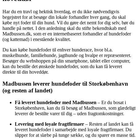
Har du en travl og hektisk hverdag, er du ikke nødvendigvis
begejstret for at besøge din lokale forhandler hver gang, du skal
købe nyt foder til din hund. Vil du gøre det nemt for dig selv, bør du
handle på nettet. I den anledning skal du stifte bekendtskab med
Madbussen.dk, som er en internetbaseret forhandler af hundefoder
(og kattemad) i enestående kvalitet.
Du kan købe hundefoder til enhver hunderace, hvor bl.a.
muskelhunde, familiehunde, jagthunde og hvalpe er repræsenteret.
Besøger du webshoppen på din smartphone, tablet eller computer,
kan du bestille det ønskede hundefoder, som du kan få leveret
direkte til din hoveddør.
Madbussen leverer hundefoder til Storkøbenhavn
(og resten af landet)
Få leveret hundefoder med Madbussen
– Er du bosat i
Storkøbenhavn, kan du få besøg af Madbussen, som glædeligt
leverer de bestilte varer til dig – uden fragtomkostninger.
Levering med loyale fragtfirmaer
– Resten af landet kan få
leveret hundefoder i samarbejde med loyale fragtfirmaer. Du
slipper for at slæbe på tunge sække, og du sparer en masse tid.