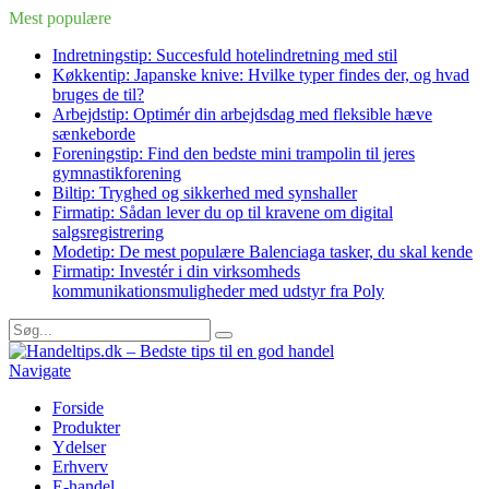
Mest populære
Indretningstip: Succesfuld hotelindretning med stil
Køkkentip: Japanske knive: Hvilke typer findes der, og hvad
bruges de til?
Arbejdstip: Optimér din arbejdsdag med fleksible hæve
sænkeborde
Foreningstip: Find den bedste mini trampolin til jeres
gymnastikforening
Biltip: Tryghed og sikkerhed med synshaller
Firmatip: Sådan lever du op til kravene om digital
salgsregistrering
Modetip: De mest populære Balenciaga tasker, du skal kende
Firmatip: Investér i din virksomheds
kommunikationsmuligheder med udstyr fra Poly
Navigate
Forside
Produkter
Ydelser
Erhverv
E-handel