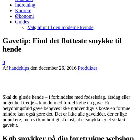
Indretning
Karriere
Økonomi
Guides
Valg af ur til den moderne kvinde
Gavetip: Find det flotteste smykke til
hende
0
Af
handeltips
den
december 26, 2016
Produkter
Skal du glæde hende – i forbindelse med fødselsdag, årsdag eller
noget helt tredje – kan du med fordel købe en gave. En
betydningsfuld gave behøves ikke nødvendigvis koste en formue –
mindre kan også gøre det. Det er ikke alle gaveidéer, der er lige
populære, men vi kan hurtigt slå fast, at et smykke er et sikkert
gavehit.
Køb smykker på din foretrukne webshop