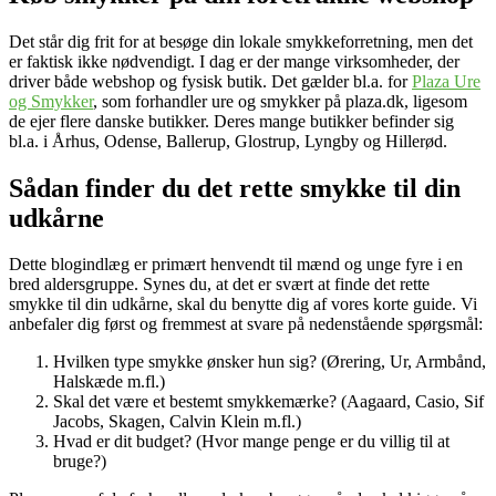
Det står dig frit for at besøge din lokale smykkeforretning, men det
er faktisk ikke nødvendigt. I dag er der mange virksomheder, der
driver både webshop og fysisk butik. Det gælder bl.a. for
Plaza Ure
og Smykker
, som forhandler ure og smykker på plaza.dk, ligesom
de ejer flere danske butikker. Deres mange butikker befinder sig
bl.a. i Århus, Odense, Ballerup, Glostrup, Lyngby og Hillerød.
Sådan finder du det rette smykke til din
udkårne
Dette blogindlæg er primært henvendt til mænd og unge fyre i en
bred aldersgruppe. Synes du, at det er svært at finde det rette
smykke til din udkårne, skal du benytte dig af vores korte guide. Vi
anbefaler dig først og fremmest at svare på nedenstående spørgsmål:
Hvilken type smykke ønsker hun sig? (Ørering, Ur, Armbånd,
Halskæde m.fl.)
Skal det være et bestemt smykkemærke? (Aagaard, Casio, Sif
Jacobs, Skagen, Calvin Klein m.fl.)
Hvad er dit budget? (Hvor mange penge er du villig til at
bruge?)