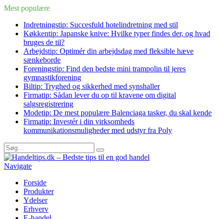
Mest populære
Indretningstip: Succesfuld hotelindretning med stil
Køkkentip: Japanske knive: Hvilke typer findes der, og hvad
bruges de til?
Arbejdstip: Optimér din arbejdsdag med fleksible hæve
sænkeborde
Foreningstip: Find den bedste mini trampolin til jeres
gymnastikforening
Biltip: Tryghed og sikkerhed med synshaller
Firmatip: Sådan lever du op til kravene om digital
salgsregistrering
Modetip: De mest populære Balenciaga tasker, du skal kende
Firmatip: Investér i din virksomheds
kommunikationsmuligheder med udstyr fra Poly
Navigate
Forside
Produkter
Ydelser
Erhverv
E-handel