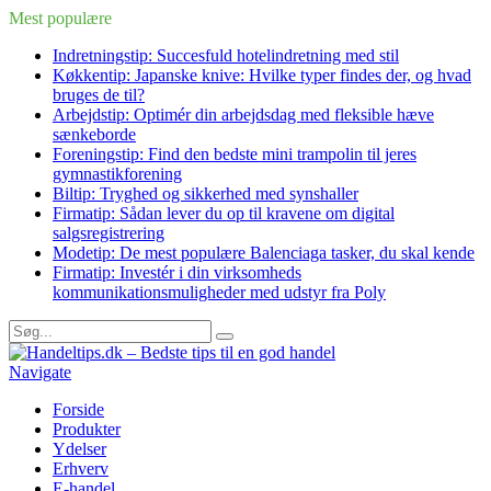
Mest populære
Indretningstip: Succesfuld hotelindretning med stil
Køkkentip: Japanske knive: Hvilke typer findes der, og hvad
bruges de til?
Arbejdstip: Optimér din arbejdsdag med fleksible hæve
sænkeborde
Foreningstip: Find den bedste mini trampolin til jeres
gymnastikforening
Biltip: Tryghed og sikkerhed med synshaller
Firmatip: Sådan lever du op til kravene om digital
salgsregistrering
Modetip: De mest populære Balenciaga tasker, du skal kende
Firmatip: Investér i din virksomheds
kommunikationsmuligheder med udstyr fra Poly
Navigate
Forside
Produkter
Ydelser
Erhverv
E-handel