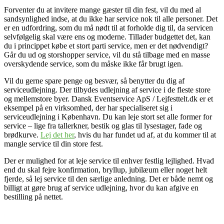
Forventer du at invitere mange gæster til din fest, vil du med al
sandsynlighed indse, at du ikke har service nok til alle personer. Det
er en udfordring, som du må nødt til at forholde dig til, da servicen
selvfølgelig skal være ens og moderne. Tillader budgettet det, kan
du i princippet købe et stort parti service, men er det nødvendigt?
Går du ud og storshopper service, vil du stå tilbage med en masse
overskydende service, som du måske ikke får brugt igen.
Vil du gerne spare penge og besvær, så benytter du dig af
serviceudlejning. Der tilbydes udlejning af service i de fleste store
og mellemstore byer. Dansk Eventservice ApS / Lejfesttelt.dk er et
eksempel på en virksomhed, der har specialiseret sig i
serviceudlejning i København. Du kan leje stort set alle former for
service – lige fra tallerkner, bestik og glas til lysestager, fade og
brødkurve.
Lej det her
, hvis du har fundet ud af, at du kommer til at
mangle service til din store fest.
Der er mulighed for at leje service til enhver festlig lejlighed. Hvad
end du skal fejre konfirmation, bryllup, jubilæum eller noget helt
fjerde, så lej service til den særlige anledning. Det er både nemt og
billigt at gøre brug af service udlejning, hvor du kan afgive en
bestilling på nettet.