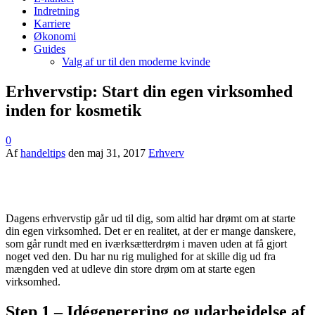
Indretning
Karriere
Økonomi
Guides
Valg af ur til den moderne kvinde
Erhvervstip: Start din egen virksomhed
inden for kosmetik
0
Af
handeltips
den
maj 31, 2017
Erhverv
Dagens erhvervstip går ud til dig, som altid har drømt om at starte
din egen virksomhed. Det er en realitet, at der er mange danskere,
som går rundt med en iværksætterdrøm i maven uden at få gjort
noget ved den. Du har nu rig mulighed for at skille dig ud fra
mængden ved at udleve din store drøm om at starte egen
virksomhed.
Step 1 – Idégenerering og udarbejdelse af