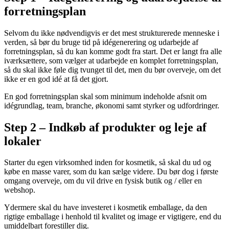
forretningsplan
Selvom du ikke nødvendigvis er det mest strukturerede menneske i
verden, så bør du bruge tid på idégenerering og udarbejde af
forretningsplan, så du kan komme godt fra start. Det er langt fra alle
iværksættere, som vælger at udarbejde en komplet forretningsplan,
så du skal ikke føle dig tvunget til det, men du bør overveje, om det
ikke er en god idé at få det gjort.
En god forretningsplan skal som minimum indeholde afsnit om
idégrundlag, team, branche, økonomi samt styrker og udfordringer.
Step 2 – Indkøb af produkter og leje af
lokaler
Starter du egen virksomhed inden for kosmetik, så skal du ud og
købe en masse varer, som du kan sælge videre. Du bør dog i første
omgang overveje, om du vil drive en fysisk butik og / eller en
webshop.
Ydermere skal du have investeret i kosmetik emballage, da den
rigtige emballage i henhold til kvalitet og image er vigtigere, end du
umiddelbart forestiller dig.