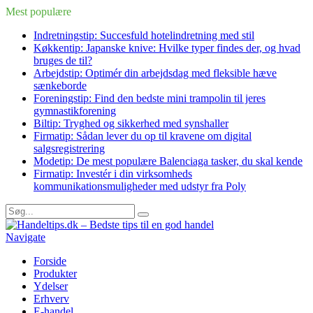
Mest populære
Indretningstip: Succesfuld hotelindretning med stil
Køkkentip: Japanske knive: Hvilke typer findes der, og hvad
bruges de til?
Arbejdstip: Optimér din arbejdsdag med fleksible hæve
sænkeborde
Foreningstip: Find den bedste mini trampolin til jeres
gymnastikforening
Biltip: Tryghed og sikkerhed med synshaller
Firmatip: Sådan lever du op til kravene om digital
salgsregistrering
Modetip: De mest populære Balenciaga tasker, du skal kende
Firmatip: Investér i din virksomheds
kommunikationsmuligheder med udstyr fra Poly
Navigate
Forside
Produkter
Ydelser
Erhverv
E-handel