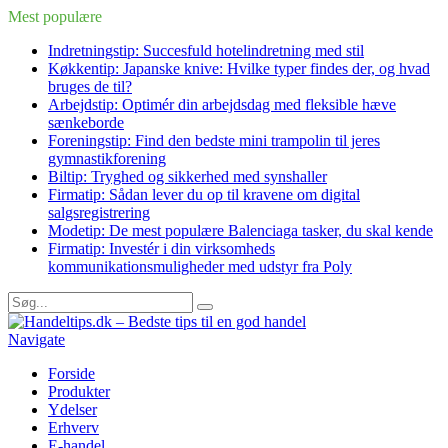
Mest populære
Indretningstip: Succesfuld hotelindretning med stil
Køkkentip: Japanske knive: Hvilke typer findes der, og hvad
bruges de til?
Arbejdstip: Optimér din arbejdsdag med fleksible hæve
sænkeborde
Foreningstip: Find den bedste mini trampolin til jeres
gymnastikforening
Biltip: Tryghed og sikkerhed med synshaller
Firmatip: Sådan lever du op til kravene om digital
salgsregistrering
Modetip: De mest populære Balenciaga tasker, du skal kende
Firmatip: Investér i din virksomheds
kommunikationsmuligheder med udstyr fra Poly
Navigate
Forside
Produkter
Ydelser
Erhverv
E-handel