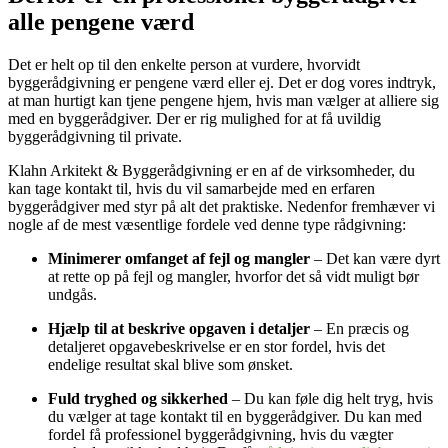
alle pengene værd
Det er helt op til den enkelte person at vurdere, hvorvidt
byggerådgivning er pengene værd eller ej. Det er dog vores indtryk,
at man hurtigt kan tjene pengene hjem, hvis man vælger at alliere sig
med en byggerådgiver. Der er rig mulighed for at få uvildig
byggerådgivning til private.
Klahn Arkitekt & Byggerådgivning er en af de virksomheder, du
kan tage kontakt til, hvis du vil samarbejde med en erfaren
byggerådgiver med styr på alt det praktiske. Nedenfor fremhæver vi
nogle af de mest væsentlige fordele ved denne type rådgivning:
Minimerer omfanget af fejl og mangler
– Det kan være dyrt
at rette op på fejl og mangler, hvorfor det så vidt muligt bør
undgås.
Hjælp til at beskrive opgaven i detaljer
– En præcis og
detaljeret opgavebeskrivelse er en stor fordel, hvis det
endelige resultat skal blive som ønsket.
Fuld tryghed og sikkerhed
– Du kan føle dig helt tryg, hvis
du vælger at tage kontakt til en byggerådgiver. Du kan med
fordel
få professionel byggerådgivning
, hvis du vægter