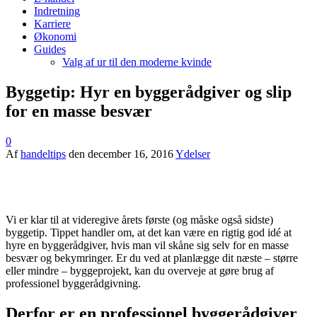
Indretning
Karriere
Økonomi
Guides
Valg af ur til den moderne kvinde
Byggetip: Hyr en byggerådgiver og slip
for en masse besvær
0
Af
handeltips
den
december 16, 2016
Ydelser
Vi er klar til at videregive årets første (og måske også sidste)
byggetip. Tippet handler om, at det kan være en rigtig god idé at
hyre en byggerådgiver, hvis man vil skåne sig selv for en masse
besvær og bekymringer. Er du ved at planlægge dit næste – større
eller mindre – byggeprojekt, kan du overveje at gøre brug af
professionel byggerådgivning.
Derfor er en professionel byggerådgiver