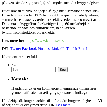
på ovenstående spørgsmål, før du mødes med din byggerådgiver.
Er du klar til at blive boligejer, så byg hus i samarbejde med Ide-
Huse A/S, som siden 1975 har opført mange hundrede typehuse,
sommerhuse, etagebyggerier, arkitekttegnede huse og meget andet.
Det omtalte byggefirma beskæftiger i dag 60 medarbejdere
bestående af både projektudviklere, håndværkere,
bygningskonstruktører og arkitekter.
Læs mere her:
https://www.ide-huse.dk/
DEL
Twitter
Facebook
Pinterest
LinkedIn
Tumblr
Email
Kommentarerne er lukket.
Søg
Søg
Kontakt
Handeltips.dk er en kommerciel hjemmeside (finansieres
gennem affiliate marketing og sponsorede indlæg)
Handeltips.dk bruger cookies til at forbedre brugervenligheden. Vi
håber, at du er okay med dette.
OK
Læs mere