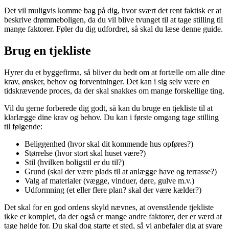
Det vil muligvis komme bag på dig, hvor svært det rent faktisk er at
beskrive drømmeboligen, da du vil blive tvunget til at tage stilling til
mange faktorer. Føler du dig udfordret, så skal du læse denne guide.
Brug en tjekliste
Hyrer du et byggefirma, så bliver du bedt om at fortælle om alle dine
krav, ønsker, behov og forventninger. Det kan i sig selv være en
tidskrævende proces, da der skal snakkes om mange forskellige ting.
Vil du gerne forberede dig godt, så kan du bruge en tjekliste til at
klarlægge dine krav og behov. Du kan i første omgang tage stilling
til følgende:
Beliggenhed (hvor skal dit kommende hus opføres?)
Størrelse (hvor stort skal huset være?)
Stil (hvilken boligstil er du til?)
Grund (skal der være plads til at anlægge have og terrasse?)
Valg af materialer (vægge, vinduer, døre, gulve m.v.)
Udformning (et eller flere plan? skal der være kælder?)
Det skal for en god ordens skyld nævnes, at ovenstående tjekliste
ikke er komplet, da der også er mange andre faktorer, der er værd at
tage højde for. Du skal dog starte et sted, så vi anbefaler dig at svare