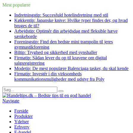
Mest populære
Indretningstip: Succesfuld hotelindretning med stil
Køkkentip: Japanske knive: Hvilke typer findes der, og hvad
bruges de til?
Arbejdstip: Optimér din arbejdsdag med fleksible hæve
sænkeborde
Foreningstip: Find den bedste mini trampolin til jeres
gymnastikforening
Biltip: Tryghed og sikkerhed med synshaller
Firmatip: Sådan lever du op til kravene om digital
salgsregistrering
Modetip: De mest populære Balenciaga tasker, du skal kende
Firmatip: Investér i din virksomheds
kommunikationsmuligheder med udstyr fra Poly
Navigate
Forside
Produkter
Ydelser
Erhverv
E-handel