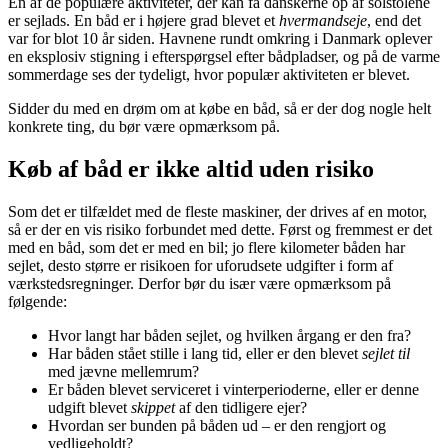
En af de populære aktiviteter, der kan få danskerne op af solstolene
er sejlads. En båd er i højere grad blevet et
hvermandseje
, end det
var for blot 10 år siden. Havnene rundt omkring i Danmark oplever
en eksplosiv stigning i efterspørgsel efter bådpladser, og på de varme
sommerdage ses der tydeligt, hvor populær aktiviteten er blevet.
Sidder du med en drøm om at købe en båd, så er der dog nogle helt
konkrete ting, du bør være opmærksom på.
Køb af båd er ikke altid uden risiko
Som det er tilfældet med de fleste maskiner, der drives af en motor,
så er der en vis risiko forbundet med dette. Først og fremmest er det
med en båd, som det er med en bil; jo flere kilometer båden har
sejlet, desto større er risikoen for uforudsete udgifter i form af
værkstedsregninger. Derfor bør du især være opmærksom på
følgende:
Hvor langt har båden sejlet, og hvilken årgang er den fra?
Har båden stået stille i lang tid, eller er den blevet
sejlet til
med jævne mellemrum?
Er båden blevet serviceret i vinterperioderne, eller er denne
udgift blevet
skippet
af den tidligere ejer?
Hvordan ser bunden på båden ud – er den rengjort og
vedligeholdt?