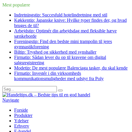
Mest populære
Indretningstip: Succesfuld hotelindretning med stil
Køkkentip: Japanske knive: Hvilke typer findes der, og hvad
bruges de til?
Arbejdstip: Optimér din arbejdsdag med fleksible hæve
sænkeborde
Foreningstip: Find den bedste mini trampolin til jeres
gymnastikforening
Biltip: Tryghed og sikkerhed med synshaller
Firmatip: Sådan lever du op til kravene om digital
salgsregistrering
Modetip: De mest populære Balenciaga tasker, du skal kende
Firmatip: Investér i din virksomheds
kommunikationsmuligheder med udstyr fra Poly
Navigate
Forside
Produkter
Ydelser
Erhverv
E-handel