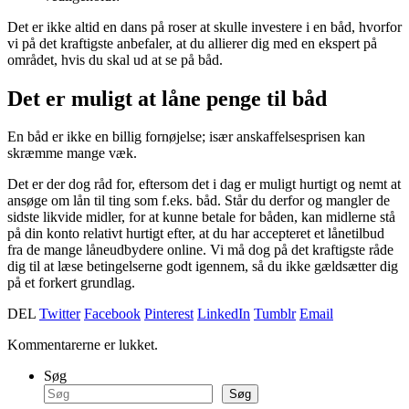
Det er ikke altid en dans på roser at skulle investere i en båd, hvorfor
vi på det kraftigste anbefaler, at du allierer dig med en ekspert på
området, hvis du skal ud at se på båd.
Det er muligt at låne penge til båd
En båd er ikke en billig fornøjelse; især anskaffelsesprisen kan
skræmme mange væk.
Det er der dog råd for, eftersom det i dag er muligt hurtigt og nemt at
ansøge om lån til ting som f.eks. båd. Står du derfor og mangler de
sidste likvide midler, for at kunne betale for båden, kan midlerne stå
på din konto relativt hurtigt efter, at du har accepteret et lånetilbud
fra de mange låneudbydere online. Vi må dog på det kraftigste råde
dig til at læse betingelserne godt igennem, så du ikke gældsætter dig
på et forkert grundlag.
DEL
Twitter
Facebook
Pinterest
LinkedIn
Tumblr
Email
Kommentarerne er lukket.
Søg
Søg